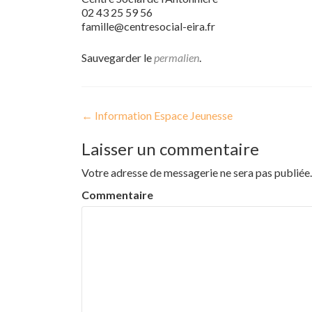
02 43 25 59 56
famille@centresocial-eira.fr
Sauvegarder le
permalien
.
←
Information Espace Jeunesse
Navigation de l’article
Laisser un commentaire
Votre adresse de messagerie ne sera pas publiée.
Commentaire