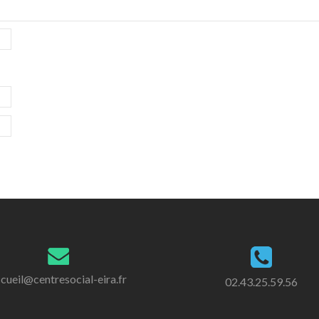
cueil@centresocial-eira.fr
02.43.25.59.56