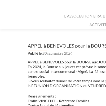
Aller au contenu principal
L’ ASSOCIATION EIRA
ACTIVIT
APPEL à BENEVOLES pour la BOUR
Publié le
20 septembre 2024
APPEL à BENEVOLES pour la BOURSE aux JO
En 2024, la Bourse aux jouets est prévue le sa
centre social intercommunal (Aigné, La Milesse
bénévoles.
Si vous souhaitez donner de votre temps dans la p
la REUNION D’ORGANISATION du VENDREDI 4 OC
Renseignements :
Emilie VINCENT – Référente Familles
Centre Social de l’Antonnière