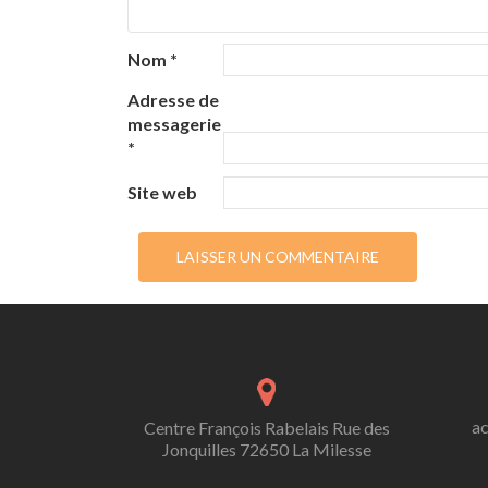
Nom
*
Adresse de
messagerie
*
Site web
ac
Centre François Rabelais Rue des
Jonquilles 72650 La Milesse