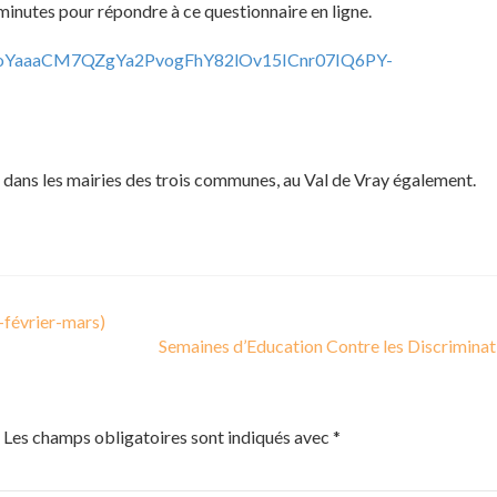
nutes pour répondre à ce questionnaire en ligne.
LSeoYaaaCM7QZgYa2PvogFhY82lOv15ICnr07IQ6PY-
s dans les mairies des trois communes, au Val de Vray également.
évrier-mars)
Semaines d’Education Contre les Discrimina
Les champs obligatoires sont indiqués avec
*