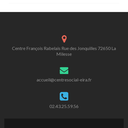
Centre François Rabelais Rue des Jonquilles 72650 La
Milesse
accueil@centresocial-eira.fr
02.43.25.59.56