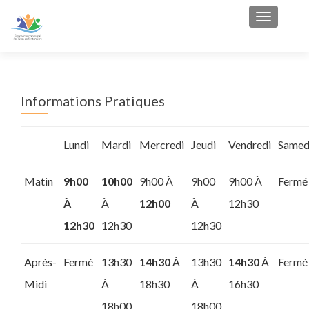
Afficher/
Informations Pratiques
Lundi
Mardi
Mercredi
Jeudi
Vendredi
Samed
Matin
9h00
10h00
9h00 À
9h00
9h00 À
Fermé
À
À
12h00
À
12h30
12h30
12h30
12h30
Après-
Fermé
13h30
14h30
À
13h30
14h30
À
Fermé
Midi
À
18h30
À
16h30
18h00
18h00